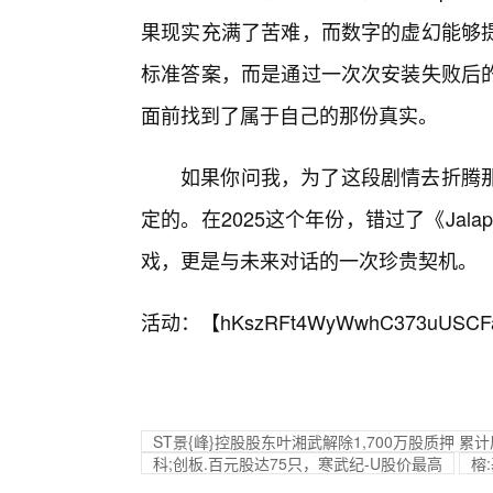
果现实充满了苦难，而数字的虚幻能够
标准答案，而是通过一次次安装失败后
面前找到了属于自己的那份真实。
如果你问我，为了这段剧情去折腾
定的。在2025这个年份，错过了《Jalaps
戏，更是与未来对话的一次珍贵契机。
活动：【
hKszRFt4WyWwhC373uUSCF
ST景{峰}控股股东叶湘武解除1,700万股质押 累计
科;创板.百元股达75只，寒武纪-U股价最高
榕